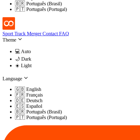
🇧🇷 Português (Brasil)
🇵🇹 Português (Portugal)
Sport Track Merger
Contact
FAQ
Theme
💻​ Auto
🌙​ Dark
☀️​ Light
Language
🇬🇧 English
🇫🇷 Français
🇩🇪 Deutsch
🇪🇸 Español
🇧🇷 Português (Brasil)
🇵🇹 Português (Portugal)