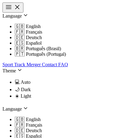
Language
🇬🇧 English
🇫🇷 Français
🇩🇪 Deutsch
🇪🇸 Español
🇧🇷 Português (Brasil)
🇵🇹 Português (Portugal)
Sport Track Merger
Contact
FAQ
Theme
💻​ Auto
🌙​ Dark
☀️​ Light
Language
🇬🇧 English
🇫🇷 Français
🇩🇪 Deutsch
🇪🇸 Español